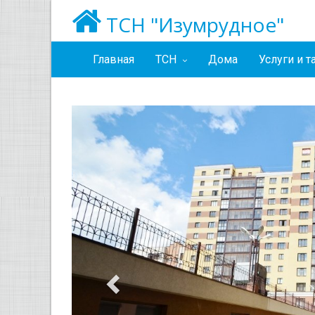
ТСН "Изумрудное"
Главная
ТСН
Дома
Услуги и 